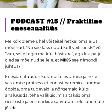
PODCAST #15 // Praktiline
eneseanalüüs
Me kõik oleme ühel või teisel hetkel oma elus
mõelnud: ‘’No see läks nüüd küll veits pekki’’ või
‘’vau, selle tegin ma küll hästi ära’’, aga kui palju
oled sa mõelnud sellele, et
MIKS
see niimoodi
juhtus?
Eneseanalüüs on küsimuste esitamise ja neile
vastamise protsess, et ennast paremini tundma
õppida, oma tugevaid ja nõrgemaid külgi
analüüsida, teha valikuid, mis aitaksid oma
unistuste ja eesmärkide saavutamisele lähemale
jõuda.