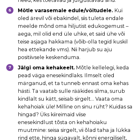
Mõtle varasemale edule/võitudele.
Kui
oled ärevil või ebakindel, siis tuleta
endale
meelde mõnd oma hiljutist edukogemust –
aega, mil olid end üle uhke,
et said ühe või
teise asjaga hakkama (võib-olla tegid kuskil
hea ettekande
vms). Nii harjub su aju
positiivsele keskenduma.
Jälgi oma kehakeelt.
Mõtle kellelegi, keda
pead väga enesekindlaks. Ilmselt
oled
märganud, et ta tunneb ennast oma kehas
hästi. Ta vaatab sulle
rääkides silma, surub
kindlalt su kätt, seisab sirgelt… Vaata oma
kehahoiak
üle! Milline on sinu rüht? Kuidas sa
hingad? Üks kiireimaid viise
enesekindlust
tõsta on kehahoiaku
muutmine: seisa sirgelt, vii õlad taha ja lükka
rind ette,
hinga sügavalt, kõnni energiliselt,