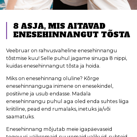
8 ASJA, MIS AITAVAD
ENESEHINNANGUT TÕSTA
Veebruar on rahvusvaheline enesehinnangu
tõstmise kuu! Selle puhul jagame sinuga 8 nippi,
kuidas enesehinnangut tõsta ja hoida.
Miks on enesehinnang oluline? Kõrge
enesehinnanguga inimene on enesekindel,
positiivne ja usub endasse. Madala
enesehinnangu puhul aga oled enda suhtes liiga
kriitiline, pead end rumalaks, inetuks ja/või
saamatuks.
Enesehinnang mõjutab meie igapäevaseid
tegevusi, väiksemaid-suuremaid valikuid, suhteid