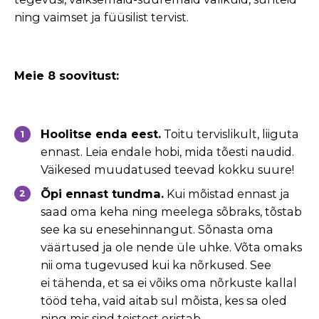
ning vaimset ja füüsilist tervist.
Meie 8 soovitust:
Hoolitse enda eest.
Toitu tervislikult, liiguta
ennast. Leia endale hobi, mida
tõesti naudid.
Väikesed muudatused teevad kokku suure!
Õpi ennast tundma.
Kui mõistad ennast ja
saad oma keha ning meelega
sõbraks, tõstab
see ka su enesehinnangut. Sõnasta oma
väärtused ja ole
nende üle uhke. Võta omaks
nii oma tugevused kui ka nõrkused. See
ei
tähenda, et sa ei võiks oma nõrkuste kallal
tööd teha, vaid aitab sul mõista,
kes sa oled
ning mis sind teistest eristab.