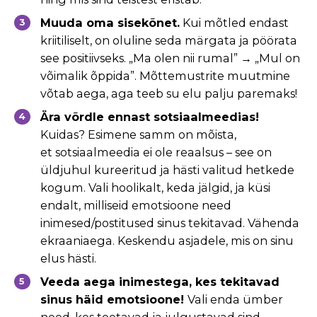
Muuda oma sisekõnet.
Kui mõtled endast
kriitiliselt, on oluline seda märgata
ja pöörata
see positiivseks. „Ma olen nii rumal” → „Mul on
võimalik õppida”.
Mõttemustrite muutmine
võtab aega, aga teeb su elu palju paremaks!
Ära võrdle ennast sotsiaalmeedias!
Kuidas? Esimene samm on mõista,
et
sotsiaalmeedia ei ole reaalsus – see on
üldjuhul kureeritud ja hästi valitud
hetkede
kogum. Vali hoolikalt, keda jälgid, ja küsi
endalt, milliseid emotsioone
need
inimesed/postitused sinus tekitavad. Vähenda
ekraaniaega. Keskendu
asjadele, mis on sinu
elus hästi.
Veeda aega inimestega, kes tekitavad
sinus häid emotsioone!
Vali enda
ümber
need, kes toetavad ja julgustavad sind.