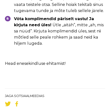
vaata teistele otsa. Selline hoiak tekitab
sinus
tugevama tunde ja mõte tuleb sellele järele.
Võta komplimendid päriselt vastu! Ja
kirjuta need üles!
Ütle „aitäh”, mitte „ah, mis
sa nüüd”. Kirjuta komplimendid üles, sest nii
mõtled
selle peale rohkem ja saad neid ka
hiljem lugeda.
Head enesekindluse ehitamist!
JAGA SOTSIAALMEEDIAS